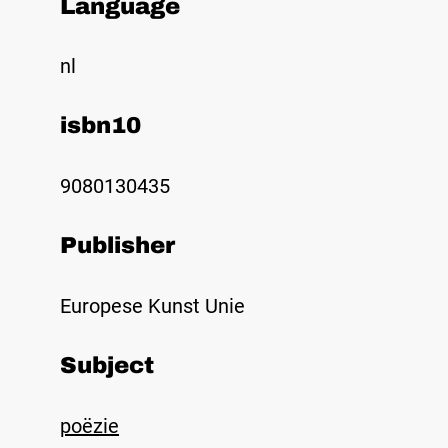
Language
nl
isbn10
9080130435
Publisher
Europese Kunst Unie
Subject
poëzie